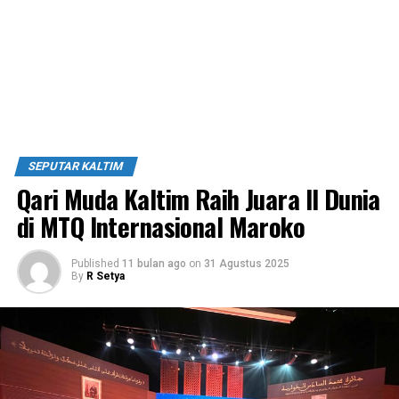
SEPUTAR KALTIM
Qari Muda Kaltim Raih Juara II Dunia
di MTQ Internasional Maroko
Published
11 bulan ago
on
31 Agustus 2025
By
R Setya