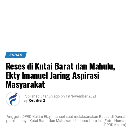
KUBAR
Reses di Kutai Barat dan Mahulu,
Ekty Imanuel Jaring Aspirasi
Masyarakat
Published
5 tahun ago
on
19 November 2021
By
Redaksi 2
Anggota DPRD Kaltim Ekty Imanuel saat melaksanakan Reses di Daerah
pemilihannya Kutai Barat dan Mahakam Ulu, baru-baru ini. (Foto: Humas
DPRD Kaltim)