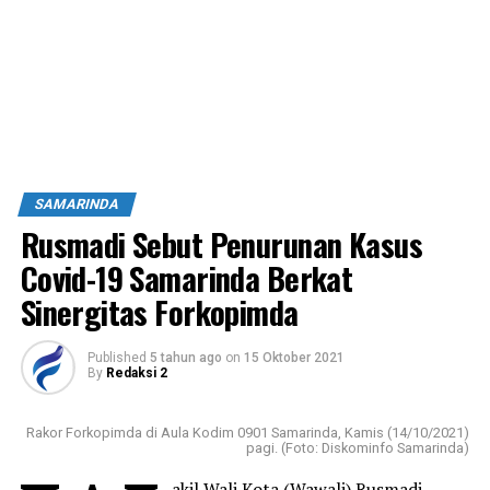
SAMARINDA
Rusmadi Sebut Penurunan Kasus
Covid-19 Samarinda Berkat
Sinergitas Forkopimda
Published
5 tahun ago
on
15 Oktober 2021
By
Redaksi 2
Rakor Forkopimda di Aula Kodim 0901 Samarinda, Kamis (14/10/2021)
pagi. (Foto: Diskominfo Samarinda)
akil Wali Kota (Wawali) Rusmadi