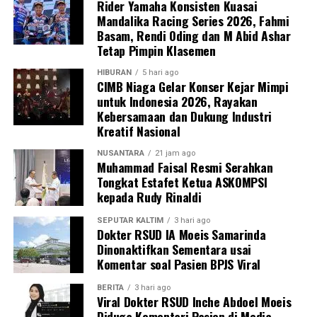
Rider Yamaha Konsisten Kuasai
Mandalika Racing Series 2026, Fahmi
Basam, Rendi Oding dan M Abid Ashar
Tetap Pimpin Klasemen
HIBURAN
5 hari ago
CIMB Niaga Gelar Konser Kejar Mimpi
untuk Indonesia 2026, Rayakan
Kebersamaan dan Dukung Industri
Kreatif Nasional
NUSANTARA
21 jam ago
Muhammad Faisal Resmi Serahkan
Tongkat Estafet Ketua ASKOMPSI
kepada Rudy Rinaldi
SEPUTAR KALTIM
3 hari ago
Dokter RSUD IA Moeis Samarinda
Dinonaktifkan Sementara usai
Komentar soal Pasien BPJS Viral
BERITA
3 hari ago
Viral Dokter RSUD Inche Abdoel Moeis
Diduga Komentari Pasien di Media