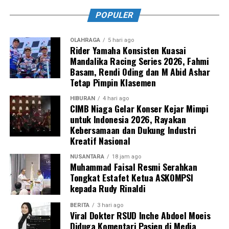
POPULER
OLAHRAGA
5 hari ago
Rider Yamaha Konsisten Kuasai
Mandalika Racing Series 2026, Fahmi
Basam, Rendi Oding dan M Abid Ashar
Tetap Pimpin Klasemen
HIBURAN
4 hari ago
CIMB Niaga Gelar Konser Kejar Mimpi
untuk Indonesia 2026, Rayakan
Kebersamaan dan Dukung Industri
Kreatif Nasional
NUSANTARA
18 jam ago
Muhammad Faisal Resmi Serahkan
Tongkat Estafet Ketua ASKOMPSI
kepada Rudy Rinaldi
BERITA
3 hari ago
Viral Dokter RSUD Inche Abdoel Moeis
Diduga Komentari Pasien di Media