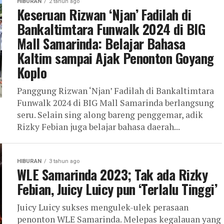
HIBURAN
2 tahun ago
Keseruan Rizwan ‘Njan’ Fadilah di
Bankaltimtara Funwalk 2024 di BIG
Mall Samarinda: Belajar Bahasa
Kaltim sampai Ajak Penonton Goyang
Koplo
Panggung Rizwan ‘Njan’ Fadilah di Bankaltimtara
Funwalk 2024 di BIG Mall Samarinda berlangsung
seru. Selain sing along bareng penggemar, adik
Rizky Febian juga belajar bahasa daerah...
HIBURAN
3 tahun ago
WLE Samarinda 2023; Tak ada Rizky
Febian, Juicy Luicy pun ‘Terlalu Tinggi’
Juicy Luicy sukses mengulek-ulek perasaan
penonton WLE Samarinda. Melepas kegalauan yang