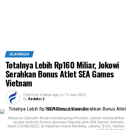
OLAHRAGA
Totalnya Lebih Rp160 Miliar, Jokowi
Serahkan Bonus Atlet SEA Games
Vietnam
Published
4 tahun ago
on
13 Juni 2022
By
Redaksi 2
Menpora Zainudin Amali mendampingi Presiden Jokowi menyerahkan
secara simbolis bonus apresiasi kepada atlet SEA Games Vietnam,
Senin (13/06/2022), di Halaman Istana Merdeka, Jakarta. (Foto: Humas