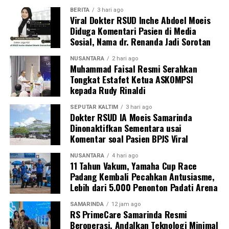
BERITA
3 hari ago
Viral Dokter RSUD Inche Abdoel Moeis
Diduga Komentari Pasien di Media
Sosial, Nama dr. Renanda Jadi Sorotan
NUSANTARA
2 hari ago
Muhammad Faisal Resmi Serahkan
Tongkat Estafet Ketua ASKOMPSI
kepada Rudy Rinaldi
SEPUTAR KALTIM
3 hari ago
Dokter RSUD IA Moeis Samarinda
Dinonaktifkan Sementara usai
Komentar soal Pasien BPJS Viral
NUSANTARA
4 hari ago
11 Tahun Vakum, Yamaha Cup Race
Padang Kembali Pecahkan Antusiasme,
Lebih dari 5.000 Penonton Padati Arena
SAMARINDA
12 jam ago
RS PrimeCare Samarinda Resmi
Beroperasi, Andalkan Teknologi Minimal