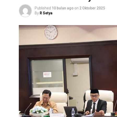
Published
10 bulan ago
on
2 Oktober 2025
By
R Setya