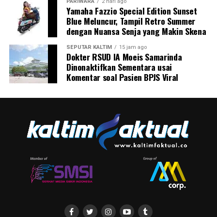
PARIWARA
2 hari ago
Yamaha Fazzio Special Edition Sunset
Blue Meluncur, Tampil Retro Summer
dengan Nuansa Senja yang Makin Skena
SEPUTAR KALTIM
15 jam ago
Dokter RSUD IA Moeis Samarinda
Dinonaktifkan Sementara usai
Komentar soal Pasien BPJS Viral