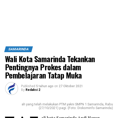
SAMARINDA
Wali Kota Samarinda Tekankan
Pentingnya Prokes dalam
Pembelajaran Tatap Muka
Published
5 tahun ago
on
27 Oktober 2021
By
Redaksi 2
ah yang telah melakukan PTM yakni SMPN 1 Samarinda, Rabu
(27/10/2021) pagi. (Foto: Diskominfo Samarinda)
ali kota Samarinda Andi Harun