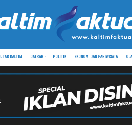
UTAR KALTIM
DAERAH
POLITIK
EKONOMI DAN PARIWISATA
OL