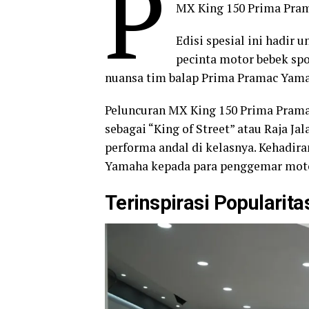
P
MX King 150 Prima Prama
Edisi spesial ini hadi
pecinta motor bebek spo
nuansa tim balap Prima Pramac Yam
Peluncuran MX King 150 Prima Prama
sebagai “King of Street” atau Raja J
performa andal di kelasnya. Kehadiran
Yamaha kepada para penggemar motor
Terinspirasi Popularita