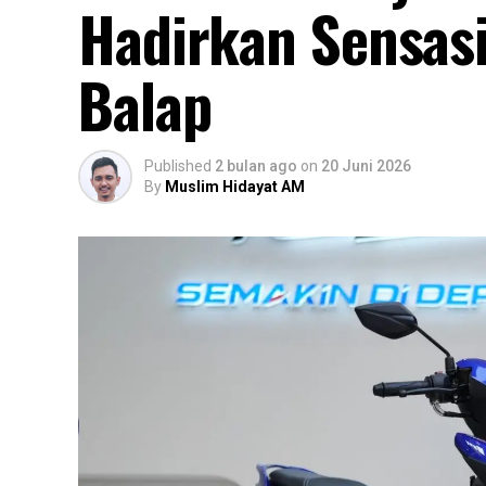
Hadirkan Sensas
Balap
Published
2 bulan ago
on
20 Juni 2026
By
Muslim Hidayat AM