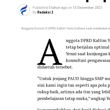
Published
5 tahun ago
on
13 Desember 2021
By
Redaksi 2
Anggota Komisi IV DPRD Kaltim Yenni Eviliana saat melakukan 
A
nggota DPRD Kaltim Y
tetap berjalan optima
Yenni saat kunjungan 
konsultasi pengawasan
didaerah tersebut.
“Untuk jenjang PAUD hingga SMP me
sini kami ingin tau seperti apa pola
cukup baik, artinya ada tim yang le
pembelajaran tatap muka,” ungkap Ye
Ia menambahkan, dari hasil diskusi d