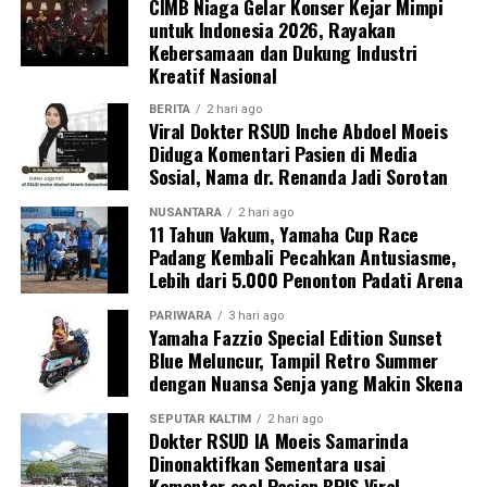
CIMB Niaga Gelar Konser Kejar Mimpi
untuk Indonesia 2026, Rayakan
Kebersamaan dan Dukung Industri
Kreatif Nasional
BERITA
2 hari ago
Viral Dokter RSUD Inche Abdoel Moeis
Diduga Komentari Pasien di Media
Sosial, Nama dr. Renanda Jadi Sorotan
NUSANTARA
2 hari ago
11 Tahun Vakum, Yamaha Cup Race
Padang Kembali Pecahkan Antusiasme,
Lebih dari 5.000 Penonton Padati Arena
PARIWARA
3 hari ago
Yamaha Fazzio Special Edition Sunset
Blue Meluncur, Tampil Retro Summer
dengan Nuansa Senja yang Makin Skena
SEPUTAR KALTIM
2 hari ago
Dokter RSUD IA Moeis Samarinda
Dinonaktifkan Sementara usai
Komentar soal Pasien BPJS Viral