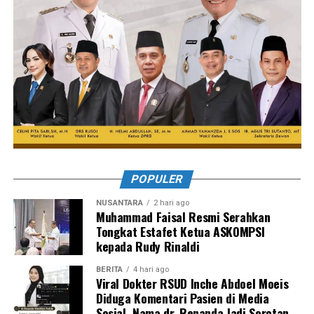
POPULER
NUSANTARA
2 hari ago
Muhammad Faisal Resmi Serahkan
Tongkat Estafet Ketua ASKOMPSI
kepada Rudy Rinaldi
BERITA
4 hari ago
Viral Dokter RSUD Inche Abdoel Moeis
Diduga Komentari Pasien di Media
Sosial, Nama dr. Renanda Jadi Sorotan