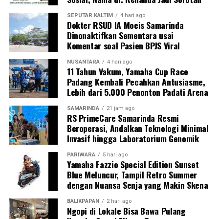
SEPUTAR KALTIM
4 hari ago
Dokter RSUD IA Moeis Samarinda
Dinonaktifkan Sementara usai
Komentar soal Pasien BPJS Viral
NUSANTARA
4 hari ago
11 Tahun Vakum, Yamaha Cup Race
Padang Kembali Pecahkan Antusiasme,
Lebih dari 5.000 Penonton Padati Arena
SAMARINDA
21 jam ago
RS PrimeCare Samarinda Resmi
Beroperasi, Andalkan Teknologi Minimal
Invasif hingga Laboratorium Genomik
PARIWARA
5 hari ago
Yamaha Fazzio Special Edition Sunset
Blue Meluncur, Tampil Retro Summer
dengan Nuansa Senja yang Makin Skena
BALIKPAPAN
2 hari ago
Ngopi di Lokale Bisa Bawa Pulang