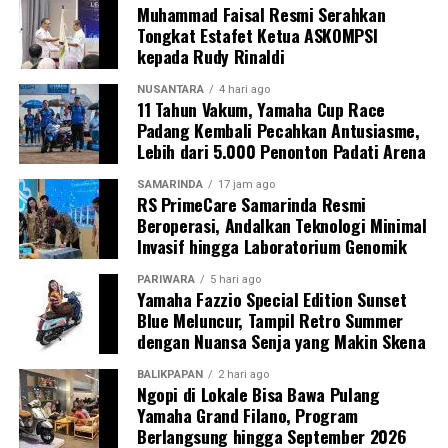
Muhammad Faisal Resmi Serahkan
Tongkat Estafet Ketua ASKOMPSI
kepada Rudy Rinaldi
NUSANTARA
4 hari ago
11 Tahun Vakum, Yamaha Cup Race
Padang Kembali Pecahkan Antusiasme,
Lebih dari 5.000 Penonton Padati Arena
SAMARINDA
17 jam ago
RS PrimeCare Samarinda Resmi
Beroperasi, Andalkan Teknologi Minimal
Invasif hingga Laboratorium Genomik
PARIWARA
5 hari ago
Yamaha Fazzio Special Edition Sunset
Blue Meluncur, Tampil Retro Summer
dengan Nuansa Senja yang Makin Skena
BALIKPAPAN
2 hari ago
Ngopi di Lokale Bisa Bawa Pulang
Yamaha Grand Filano, Program
Berlangsung hingga September 2026