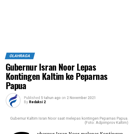
OLAHRAGA
Gubernur Isran Noor Lepas
Kontingen Kaltim ke Peparnas
Papua
Published
5 tahun ago
on
2 November 2021
By
Redaksi 2
Gubernur Kaltim Isran Noor saat melepas kontingen Peparnas Papua.
(Foto: Adpimprov Kaltim)
ubernur Isran Noor melepas Kontingen