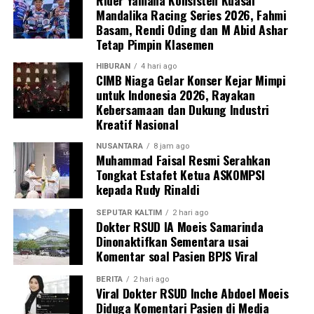
Rider Yamaha Konsisten Kuasai
Mandalika Racing Series 2026, Fahmi
Basam, Rendi Oding dan M Abid Ashar
Tetap Pimpin Klasemen
HIBURAN
4 hari ago
CIMB Niaga Gelar Konser Kejar Mimpi
untuk Indonesia 2026, Rayakan
Kebersamaan dan Dukung Industri
Kreatif Nasional
NUSANTARA
8 jam ago
Muhammad Faisal Resmi Serahkan
Tongkat Estafet Ketua ASKOMPSI
kepada Rudy Rinaldi
SEPUTAR KALTIM
2 hari ago
Dokter RSUD IA Moeis Samarinda
Dinonaktifkan Sementara usai
Komentar soal Pasien BPJS Viral
BERITA
2 hari ago
Viral Dokter RSUD Inche Abdoel Moeis
Diduga Komentari Pasien di Media