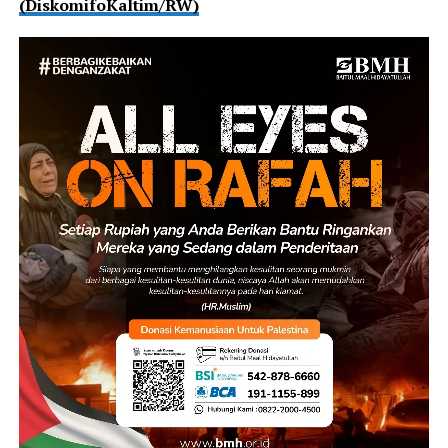
(DiskomifoKaltim/RW)