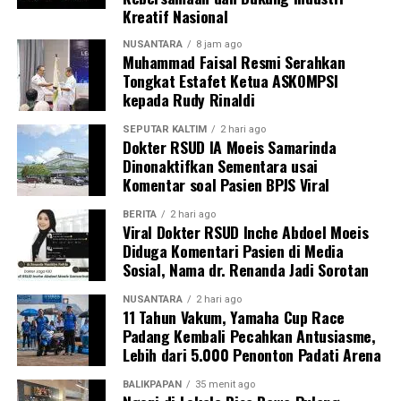
Kreatif Nasional
NUSANTARA
8 jam ago
Muhammad Faisal Resmi Serahkan
Tongkat Estafet Ketua ASKOMPSI
kepada Rudy Rinaldi
SEPUTAR KALTIM
2 hari ago
Dokter RSUD IA Moeis Samarinda
Dinonaktifkan Sementara usai
Komentar soal Pasien BPJS Viral
BERITA
2 hari ago
Viral Dokter RSUD Inche Abdoel Moeis
Diduga Komentari Pasien di Media
Sosial, Nama dr. Renanda Jadi Sorotan
NUSANTARA
2 hari ago
11 Tahun Vakum, Yamaha Cup Race
Padang Kembali Pecahkan Antusiasme,
Lebih dari 5.000 Penonton Padati Arena
BALIKPAPAN
35 menit ago