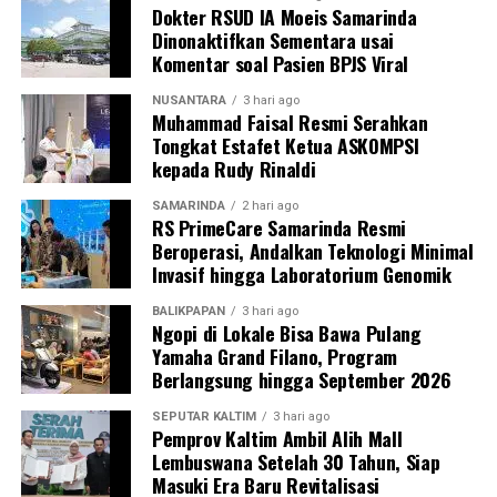
Dokter RSUD IA Moeis Samarinda
Dinonaktifkan Sementara usai
Komentar soal Pasien BPJS Viral
NUSANTARA
3 hari ago
Muhammad Faisal Resmi Serahkan
Tongkat Estafet Ketua ASKOMPSI
kepada Rudy Rinaldi
SAMARINDA
2 hari ago
RS PrimeCare Samarinda Resmi
Beroperasi, Andalkan Teknologi Minimal
Invasif hingga Laboratorium Genomik
BALIKPAPAN
3 hari ago
Ngopi di Lokale Bisa Bawa Pulang
Yamaha Grand Filano, Program
Berlangsung hingga September 2026
SEPUTAR KALTIM
3 hari ago
Pemprov Kaltim Ambil Alih Mall
Lembuswana Setelah 30 Tahun, Siap
Masuki Era Baru Revitalisasi