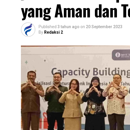
yang Aman dan T
Published
3 tahun ago
on
20 September 2023
By
Redaksi 2