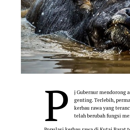
P
j Gubernur mendorong a
genting. Terlebih, perm
kerbau rawa yang teran
telah berubah fungsi me
Populasi kerbau rawa di Kutai Barat