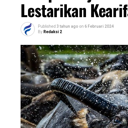
Lestarikan Keari
Published
3 tahun ago
on
6 Februari 2024
By
Redaksi 2