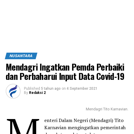
NUSANTARA
Mendagri Ingatkan Pemda Perbaiki
dan Perbaharui Input Data Covid-19
Published
5 tahun ago
on
4 September 2021
By
Redaksi 2
M
Mendagri Tito Karnavian.
enteri Dalam Negeri (Mendagri) Tito
Karnavian mengingatkan pemerintah