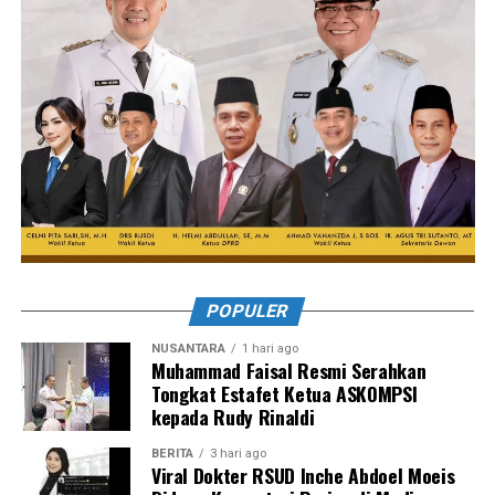
POPULER
NUSANTARA
1 hari ago
Muhammad Faisal Resmi Serahkan
Tongkat Estafet Ketua ASKOMPSI
kepada Rudy Rinaldi
BERITA
3 hari ago
Viral Dokter RSUD Inche Abdoel Moeis