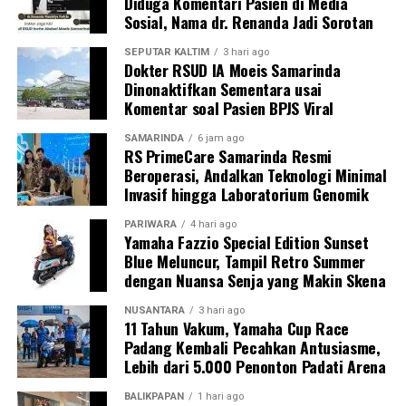
Diduga Komentari Pasien di Media
Sosial, Nama dr. Renanda Jadi Sorotan
SEPUTAR KALTIM
3 hari ago
Dokter RSUD IA Moeis Samarinda
Dinonaktifkan Sementara usai
Komentar soal Pasien BPJS Viral
SAMARINDA
6 jam ago
RS PrimeCare Samarinda Resmi
Beroperasi, Andalkan Teknologi Minimal
Invasif hingga Laboratorium Genomik
PARIWARA
4 hari ago
Yamaha Fazzio Special Edition Sunset
Blue Meluncur, Tampil Retro Summer
dengan Nuansa Senja yang Makin Skena
NUSANTARA
3 hari ago
11 Tahun Vakum, Yamaha Cup Race
Padang Kembali Pecahkan Antusiasme,
Lebih dari 5.000 Penonton Padati Arena
BALIKPAPAN
1 hari ago