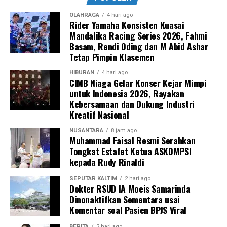
OLAHRAGA
4 hari ago
Rider Yamaha Konsisten Kuasai
Mandalika Racing Series 2026, Fahmi
Basam, Rendi Oding dan M Abid Ashar
Tetap Pimpin Klasemen
HIBURAN
4 hari ago
CIMB Niaga Gelar Konser Kejar Mimpi
untuk Indonesia 2026, Rayakan
Kebersamaan dan Dukung Industri
Kreatif Nasional
NUSANTARA
8 jam ago
Muhammad Faisal Resmi Serahkan
Tongkat Estafet Ketua ASKOMPSI
kepada Rudy Rinaldi
SEPUTAR KALTIM
2 hari ago
Dokter RSUD IA Moeis Samarinda
Dinonaktifkan Sementara usai
Komentar soal Pasien BPJS Viral
BERITA
2 hari ago