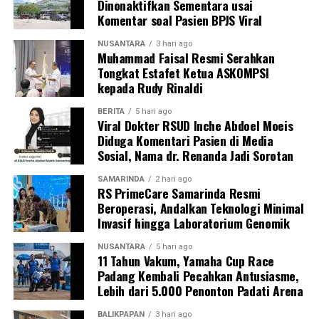
Dinonaktifkan Sementara usai
Komentar soal Pasien BPJS Viral
NUSANTARA
3 hari ago
Muhammad Faisal Resmi Serahkan
Tongkat Estafet Ketua ASKOMPSI
kepada Rudy Rinaldi
BERITA
5 hari ago
Viral Dokter RSUD Inche Abdoel Moeis
Diduga Komentari Pasien di Media
Sosial, Nama dr. Renanda Jadi Sorotan
SAMARINDA
2 hari ago
RS PrimeCare Samarinda Resmi
Beroperasi, Andalkan Teknologi Minimal
Invasif hingga Laboratorium Genomik
NUSANTARA
5 hari ago
11 Tahun Vakum, Yamaha Cup Race
Padang Kembali Pecahkan Antusiasme,
Lebih dari 5.000 Penonton Padati Arena
BALIKPAPAN
3 hari ago