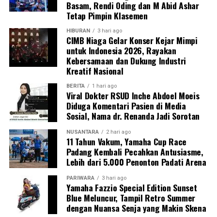
Basam, Rendi Oding dan M Abid Ashar
Tetap Pimpin Klasemen
HIBURAN
3 hari ago
CIMB Niaga Gelar Konser Kejar Mimpi
untuk Indonesia 2026, Rayakan
Kebersamaan dan Dukung Industri
Kreatif Nasional
BERITA
1 hari ago
Viral Dokter RSUD Inche Abdoel Moeis
Diduga Komentari Pasien di Media
Sosial, Nama dr. Renanda Jadi Sorotan
NUSANTARA
2 hari ago
11 Tahun Vakum, Yamaha Cup Race
Padang Kembali Pecahkan Antusiasme,
Lebih dari 5.000 Penonton Padati Arena
PARIWARA
3 hari ago
Yamaha Fazzio Special Edition Sunset
Blue Meluncur, Tampil Retro Summer
dengan Nuansa Senja yang Makin Skena