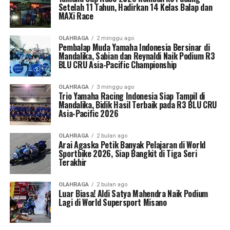
Setelah 11 Tahun, Hadirkan 14 Kelas Balap dan
MAXi Race
OLAHRAGA
2 minggu ago
Pembalap Muda Yamaha Indonesia Bersinar di
Mandalika, Sabian dan Reynaldi Naik Podium R3
BLU CRU Asia-Pacific Championship
OLAHRAGA
3 minggu ago
Trio Yamaha Racing Indonesia Siap Tampil di
Mandalika, Bidik Hasil Terbaik pada R3 BLU CRU
Asia-Pacific 2026
OLAHRAGA
2 bulan ago
Arai Agaska Petik Banyak Pelajaran di World
Sportbike 2026, Siap Bangkit di Tiga Seri
Terakhir
OLAHRAGA
2 bulan ago
Luar Biasa! Aldi Satya Mahendra Naik Podium
Lagi di World Supersport Misano