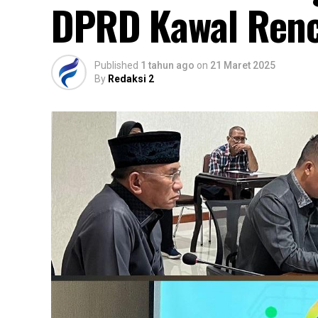
DPRD Kawal Renc
Published
1 tahun ago
on
21 Maret 2025
By
Redaksi 2