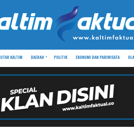
UTAR KALTIM
DAERAH
POLITIK
EKONOMI DAN PARIWISATA
OL