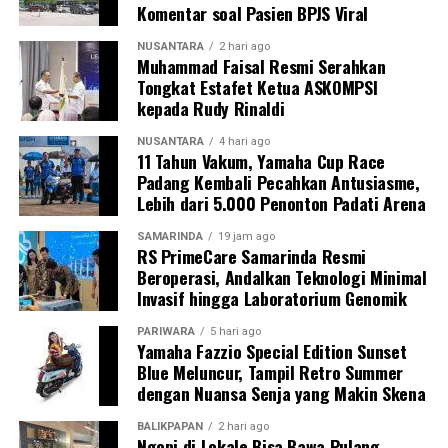
Komentar soal Pasien BPJS Viral
NUSANTARA
2 hari ago
Muhammad Faisal Resmi Serahkan
Tongkat Estafet Ketua ASKOMPSI
kepada Rudy Rinaldi
NUSANTARA
4 hari ago
11 Tahun Vakum, Yamaha Cup Race
Padang Kembali Pecahkan Antusiasme,
Lebih dari 5.000 Penonton Padati Arena
SAMARINDA
19 jam ago
RS PrimeCare Samarinda Resmi
Beroperasi, Andalkan Teknologi Minimal
Invasif hingga Laboratorium Genomik
PARIWARA
5 hari ago
Yamaha Fazzio Special Edition Sunset
Blue Meluncur, Tampil Retro Summer
dengan Nuansa Senja yang Makin Skena
BALIKPAPAN
2 hari ago
Ngopi di Lokale Bisa Bawa Pulang