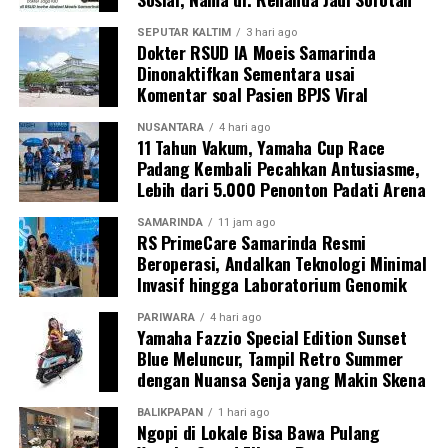
SEPUTAR KALTIM
3 hari ago
Dokter RSUD IA Moeis Samarinda
Dinonaktifkan Sementara usai
Komentar soal Pasien BPJS Viral
NUSANTARA
4 hari ago
11 Tahun Vakum, Yamaha Cup Race
Padang Kembali Pecahkan Antusiasme,
Lebih dari 5.000 Penonton Padati Arena
SAMARINDA
11 jam ago
RS PrimeCare Samarinda Resmi
Beroperasi, Andalkan Teknologi Minimal
Invasif hingga Laboratorium Genomik
PARIWARA
4 hari ago
Yamaha Fazzio Special Edition Sunset
Blue Meluncur, Tampil Retro Summer
dengan Nuansa Senja yang Makin Skena
BALIKPAPAN
1 hari ago
Ngopi di Lokale Bisa Bawa Pulang