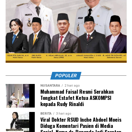
POPULER
NUSANTARA
2 hari ago
Muhammad Faisal Resmi Serahkan
Tongkat Estafet Ketua ASKOMPSI
kepada Rudy Rinaldi
BERITA
3 hari ago
Viral Dokter RSUD Inche Abdoel Moeis
Diduga Komentari Pasien di Media
Sosial, Nama dr. Renanda Jadi Sorotan