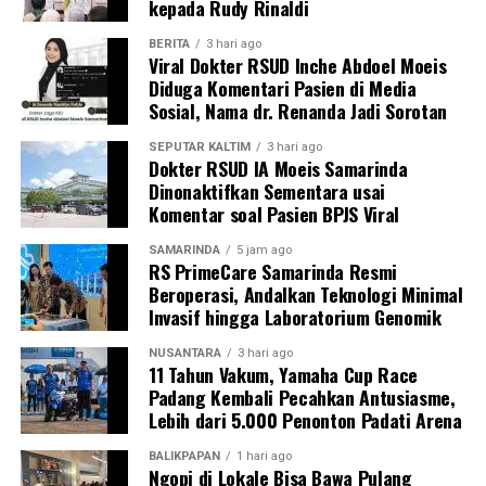
kepada Rudy Rinaldi
BERITA
3 hari ago
Viral Dokter RSUD Inche Abdoel Moeis
Diduga Komentari Pasien di Media
Sosial, Nama dr. Renanda Jadi Sorotan
SEPUTAR KALTIM
3 hari ago
Dokter RSUD IA Moeis Samarinda
Dinonaktifkan Sementara usai
Komentar soal Pasien BPJS Viral
SAMARINDA
5 jam ago
RS PrimeCare Samarinda Resmi
Beroperasi, Andalkan Teknologi Minimal
Invasif hingga Laboratorium Genomik
NUSANTARA
3 hari ago
11 Tahun Vakum, Yamaha Cup Race
Padang Kembali Pecahkan Antusiasme,
Lebih dari 5.000 Penonton Padati Arena
BALIKPAPAN
1 hari ago
Ngopi di Lokale Bisa Bawa Pulang