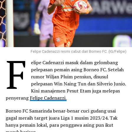
F
Felipe Cadenazzi resmi cabut dari Borneo FC. (IG/Felipe)
elipe Cadenazzi masuk dalam gelombang
pelepasan pemain asing Borneo FC. Setelah
rumor Wiljan Pluim pensiun, disusul
pelepasan Win Naing Tun dan Silverio Junio.
Kini manajemen Pesut Etam juga melepas
penyerang
Felipe Cadenazzi.
Borneo FC Samarinda benar-benar cuci gudang usai
gagal meraih target juara Liga 1 musim 2023/24. Tak
hanya pemain lokal, para penggawa asing pun ikut
masuk barisan.