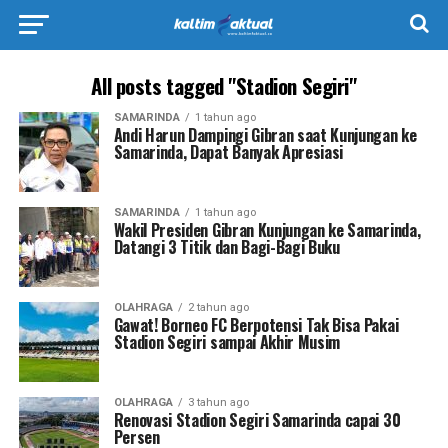
All posts tagged "Stadion Segiri"
SAMARINDA
1 tahun ago
Andi Harun Dampingi Gibran saat Kunjungan ke
Samarinda, Dapat Banyak Apresiasi
SAMARINDA
1 tahun ago
Wakil Presiden Gibran Kunjungan ke Samarinda,
Datangi 3 Titik dan Bagi-Bagi Buku
OLAHRAGA
2 tahun ago
Gawat! Borneo FC Berpotensi Tak Bisa Pakai
Stadion Segiri sampai Akhir Musim
OLAHRAGA
3 tahun ago
Renovasi Stadion Segiri Samarinda capai 30
Persen