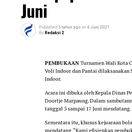
Juni
Published
5 tahun ago
on
6 Juni 2021
By
Redaksi 2
PEMBUKAAN
Turnamen Wali Kota Cu
Voli Indoor dan Pantai dilaksanakan 
Indoor.
Acara ini dibuka oleh Kepala Dinas 
Doortje Marpaung. Dalam sambutanny
tanggal 5 sampai 17 Juni mendatang.
Sementara itu, khusus kejuaraan bola
mendatang. “Kami efisienkan pembuk