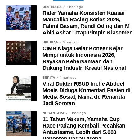
OLAHRAGA
4 hari ago
Rider Yamaha Konsisten Kuasai
Mandalika Racing Series 2026,
Fahmi Basam, Rendi Oding dan M
Abid Ashar Tetap Pimpin Klasemen
HIBURAN
3 hari ago
CIMB Niaga Gelar Konser Kejar
Mimpi untuk Indonesia 2026,
Rayakan Kebersamaan dan
Dukung Industri Kreatif Nasional
BERITA
1 hari ago
Viral Dokter RSUD Inche Abdoel
Moeis Diduga Komentari Pasien di
Media Sosial, Nama dr. Renanda
Jadi Sorotan
NUSANTARA
1 hari ago
11 Tahun Vakum, Yamaha Cup
Race Padang Kembali Pecahkan
Antusiasme, Lebih dari 5.000
Penonton Padati Arena