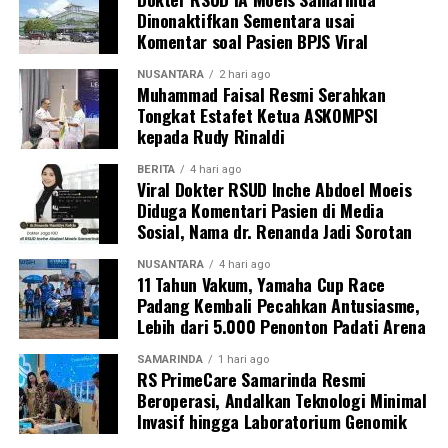
Dinonaktifkan Sementara usai
Komentar soal Pasien BPJS Viral
NUSANTARA
2 hari ago
Muhammad Faisal Resmi Serahkan
Tongkat Estafet Ketua ASKOMPSI
kepada Rudy Rinaldi
BERITA
4 hari ago
Viral Dokter RSUD Inche Abdoel Moeis
Diduga Komentari Pasien di Media
Sosial, Nama dr. Renanda Jadi Sorotan
NUSANTARA
4 hari ago
11 Tahun Vakum, Yamaha Cup Race
Padang Kembali Pecahkan Antusiasme,
Lebih dari 5.000 Penonton Padati Arena
SAMARINDA
1 hari ago
RS PrimeCare Samarinda Resmi
Beroperasi, Andalkan Teknologi Minimal
Invasif hingga Laboratorium Genomik