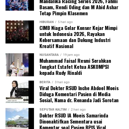
Mandalika Racing Series 2026, Fahmi
Basam, Rendi Oding dan M Abid Ashar
Tetap Pimpin Klasemen
HIBURAN
5 hari ago
CIMB Niaga Gelar Konser Kejar Mimpi
untuk Indonesia 2026, Rayakan
Kebersamaan dan Dukung Industri
Kreatif Nasional
NUSANTARA
19 jam ago
Muhammad Faisal Resmi Serahkan
Tongkat Estafet Ketua ASKOMPSI
kepada Rudy Rinaldi
BERITA
3 hari ago
Viral Dokter RSUD Inche Abdoel Moeis
Diduga Komentari Pasien di Media
Sosial, Nama dr. Renanda Jadi Sorotan
SEPUTAR KALTIM
2 hari ago
Dokter RSUD IA Moeis Samarinda
Dinonaktifkan Sementara usai
Komentar soal Pasien BPJS Viral