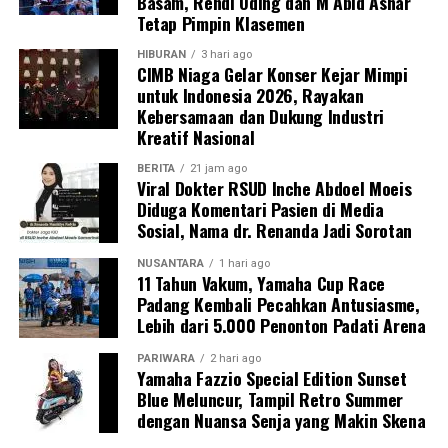
Basam, Rendi Oding dan M Abid Ashar
Tetap Pimpin Klasemen
HIBURAN
3 hari ago
CIMB Niaga Gelar Konser Kejar Mimpi
untuk Indonesia 2026, Rayakan
Kebersamaan dan Dukung Industri
Kreatif Nasional
BERITA
21 jam ago
Viral Dokter RSUD Inche Abdoel Moeis
Diduga Komentari Pasien di Media
Sosial, Nama dr. Renanda Jadi Sorotan
NUSANTARA
1 hari ago
11 Tahun Vakum, Yamaha Cup Race
Padang Kembali Pecahkan Antusiasme,
Lebih dari 5.000 Penonton Padati Arena
PARIWARA
2 hari ago
Yamaha Fazzio Special Edition Sunset
Blue Meluncur, Tampil Retro Summer
dengan Nuansa Senja yang Makin Skena