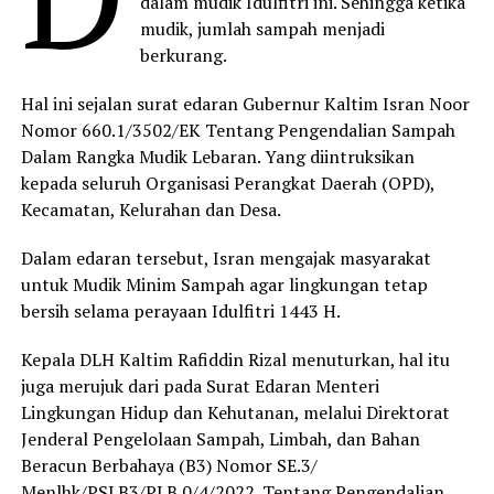
dalam mudik Idulfitri ini. Sehingga ketika
mudik, jumlah sampah menjadi
berkurang.
Hal ini sejalan surat edaran Gubernur Kaltim Isran Noor
Nomor 660.1/3502/EK Tentang Pengendalian Sampah
Dalam Rangka Mudik Lebaran. Yang diintruksikan
kepada seluruh Organisasi Perangkat Daerah (OPD),
Kecamatan, Kelurahan dan Desa.
Dalam edaran tersebut, Isran mengajak masyarakat
untuk Mudik Minim Sampah agar lingkungan tetap
bersih selama perayaan Idulfitri 1443 H.
Kepala DLH Kaltim Rafiddin Rizal menuturkan, hal itu
juga merujuk dari pada Surat Edaran Menteri
Lingkungan Hidup dan Kehutanan, melalui Direktorat
Jenderal Pengelolaan Sampah, Limbah, dan Bahan
Beracun Berbahaya (B3) Nomor SE.3/
Menlhk/PSLB3/PLB.0/4/2022. Tentang Pengendalian