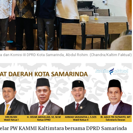
 dan Komisi III DPRD Kota Samarinda, Abdul Rohim. (Chandra/Kaltim Faktual)
igelar PW KAMMI Kaltimtara bersama DPRD Samarinda