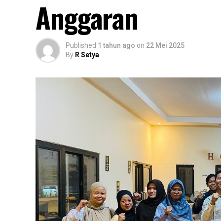
Anggaran
Published
1 tahun ago
on
22 Mei 2025
By
R Setya