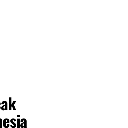
cak
nesia