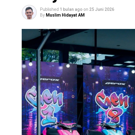
Published
1 bulan ago
on
25 Juni 2026
By
Muslim Hidayat AM