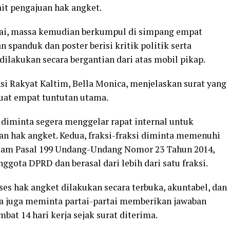
ait pengajuan hak angket.
tai, massa kemudian berkumpul di simpang empat
panduk dan poster berisi kritik politik serta
ilakukan secara bergantian dari atas mobil pikap.
i Rakyat Kaltim, Bella Monica, menjelaskan surat yang
uat empat tuntutan utama.
 diminta segera menggelar rapat internal untuk
 hak angket. Kedua, fraksi-fraksi diminta memenuhi
alam Pasal 199 Undang-Undang Nomor 23 Tahun 2014,
gota DPRD dan berasal dari lebih dari satu fraksi.
oses hak angket dilakukan secara terbuka, akuntabel, dan
ka juga meminta partai-partai memberikan jawaban
bat 14 hari kerja sejak surat diterima.