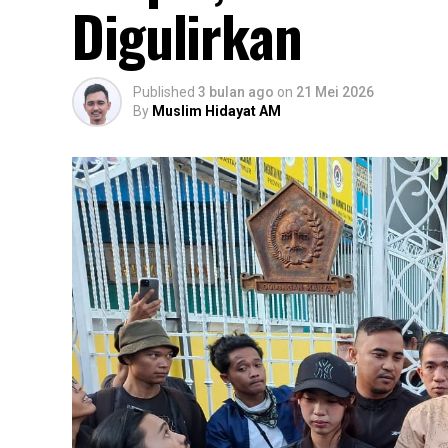
Digulirkan
Published
3 bulan ago
on
21 Mei 2026
By
Muslim Hidayat AM