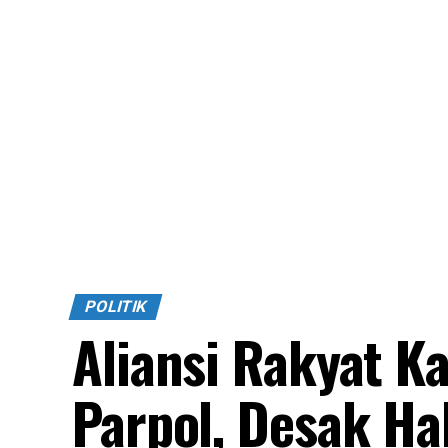
POLITIK
Aliansi Rakyat K
Parpol, Desak H