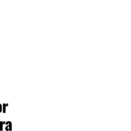
or
ra