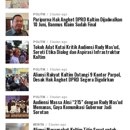
POLITIK
2 bulan ago
Paripurna Hak Angket DPRD Kaltim Dijadwalkan
10 Juni, Banmus Klaim Sudah Final
POLITIK
3 bulan ago
Tokoh Adat Kutai Kritik Audiensi Rudy Mas’ud,
Soroti Etika Dialog dan Aspirasi Infrastruktur
Kaltim
POLITIK
3 bulan ago
Aliansi Rakyat Kaltim Datangi 9 Kantor Parpol,
Desak Hak Angket DPRD Segera Digulirkan
POLITIK
3 bulan ago
Audiensi Massa Aksi “215” dengan Rudy Mas’ud
Memanas, Gaya Komunikasi Gubernur Jadi
Sorotan
BERITA
3 bulan ago
Aliansi Masyarakat Kaltim Titip Surat untuk