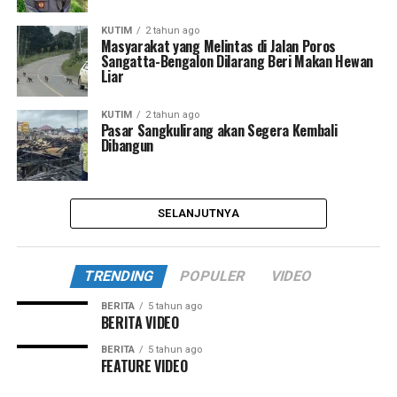
KUTIM
2 tahun ago
Masyarakat yang Melintas di Jalan Poros
Sangatta-Bengalon Dilarang Beri Makan Hewan
Liar
KUTIM
2 tahun ago
Pasar Sangkulirang akan Segera Kembali
Dibangun
SELANJUTNYA
TRENDING
POPULER
VIDEO
BERITA
5 tahun ago
BERITA VIDEO
BERITA
5 tahun ago
FEATURE VIDEO