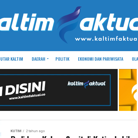
UTAR KALTIM
DAERAH
POLITIK
EKONOMI DAN PARIWISATA
OL
KUTIM
2 tahun ago