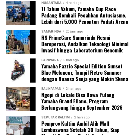
NUSANTARA
4 hari ago
11 Tahun Vakum, Yamaha Cup Race
Padang Kembali Pecahkan Antusiasme,
Lebih dari 5.000 Penonton Padati Arena
SAMARINDA
20 jam ago
RS PrimeCare Samarinda Resmi
Beroperasi, Andalkan Teknologi Minimal
Invasif hingga Laboratorium Genomik
PARIWARA
5 hari ago
Yamaha Fazzio Special Edition Sunset
Blue Meluncur, Tampil Retro Summer
dengan Nuansa Senja yang Makin Skena
BALIKPAPAN
2 hari ago
Ngopi di Lokale Bisa Bawa Pulang
Yamaha Grand Filano, Program
Berlangsung hingga September 2026
SEPUTAR KALTIM
2 hari ago
Pemprov Kaltim Ambil Alih Mall
Lembuswana Setelah 30 Tahun, Siap