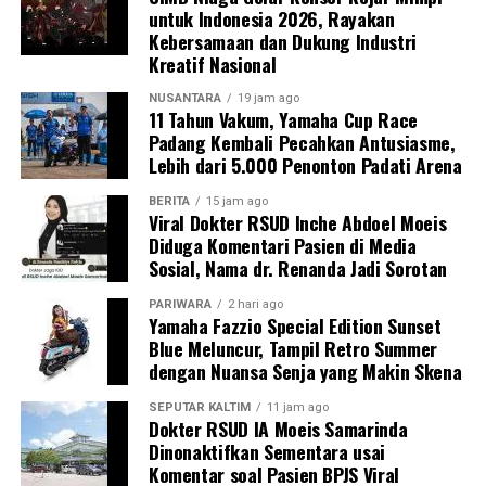
untuk Indonesia 2026, Rayakan
Kebersamaan dan Dukung Industri
Kreatif Nasional
NUSANTARA
19 jam ago
11 Tahun Vakum, Yamaha Cup Race
Padang Kembali Pecahkan Antusiasme,
Lebih dari 5.000 Penonton Padati Arena
BERITA
15 jam ago
Viral Dokter RSUD Inche Abdoel Moeis
Diduga Komentari Pasien di Media
Sosial, Nama dr. Renanda Jadi Sorotan
PARIWARA
2 hari ago
Yamaha Fazzio Special Edition Sunset
Blue Meluncur, Tampil Retro Summer
dengan Nuansa Senja yang Makin Skena
SEPUTAR KALTIM
11 jam ago
Dokter RSUD IA Moeis Samarinda
Dinonaktifkan Sementara usai
Komentar soal Pasien BPJS Viral