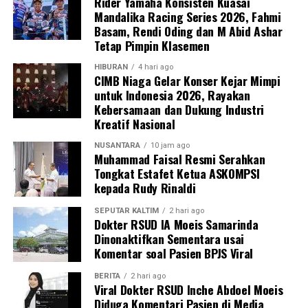
Rider Yamaha Konsisten Kuasai
Mandalika Racing Series 2026, Fahmi
Basam, Rendi Oding dan M Abid Ashar
Tetap Pimpin Klasemen
HIBURAN
4 hari ago
CIMB Niaga Gelar Konser Kejar Mimpi
untuk Indonesia 2026, Rayakan
Kebersamaan dan Dukung Industri
Kreatif Nasional
NUSANTARA
10 jam ago
Muhammad Faisal Resmi Serahkan
Tongkat Estafet Ketua ASKOMPSI
kepada Rudy Rinaldi
SEPUTAR KALTIM
2 hari ago
Dokter RSUD IA Moeis Samarinda
Dinonaktifkan Sementara usai
Komentar soal Pasien BPJS Viral
BERITA
2 hari ago
Viral Dokter RSUD Inche Abdoel Moeis
Diduga Komentari Pasien di Media