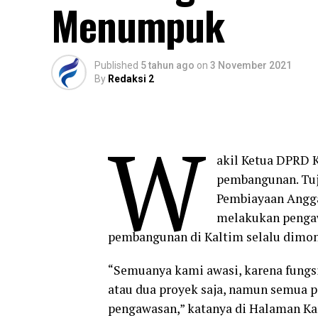
Menumpuk
Published
5 tahun ago
on
3 November 2021
By
Redaksi 2
W
akil Ketua DPRD 
pembangunan. Tu
Pembiayaan Angga
melakukan pengaw
pembangunan di Kaltim selalu dimon
“Semuanya kami awasi, karena fungsi
atau dua proyek saja, namun semua p
pengawasan,” katanya di Halaman Ka