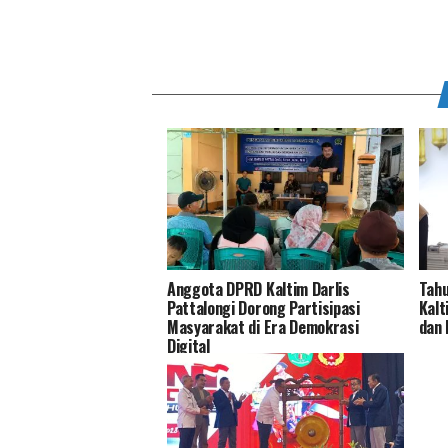
Anggota DPRD Kaltim Darlis
Tahu
Pattalongi Dorong Partisipasi
Kalt
Masyarakat di Era Demokrasi
dan
Digital