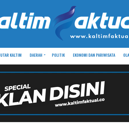
UTAR KALTIM
DAERAH
POLITIK
EKONOMI DAN PARIWISATA
OL