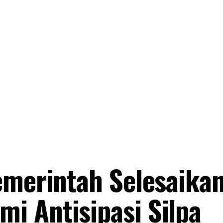
emerintah Selesaika
i Antisipasi Silpa