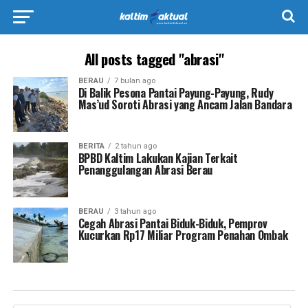
All posts tagged "abrasi"
BERAU
7 bulan ago
Di Balik Pesona Pantai Payung-Payung, Rudy
Mas’ud Soroti Abrasi yang Ancam Jalan Bandara
BERITA
2 tahun ago
BPBD Kaltim Lakukan Kajian Terkait
Penanggulangan Abrasi Berau
BERAU
3 tahun ago
Cegah Abrasi Pantai Biduk-Biduk, Pemprov
Kucurkan Rp17 Miliar Program Penahan Ombak