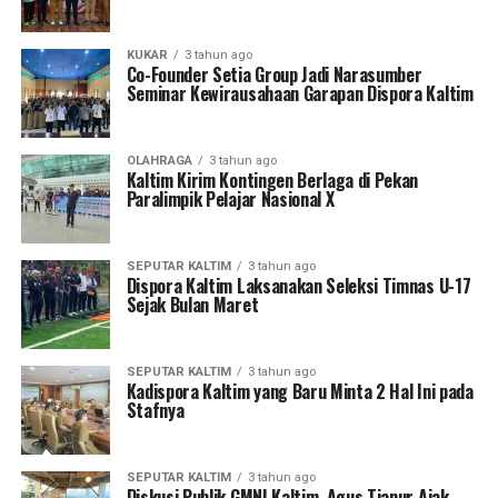
KUKAR
3 tahun ago
Co-Founder Setia Group Jadi Narasumber
Seminar Kewirausahaan Garapan Dispora Kaltim
OLAHRAGA
3 tahun ago
Kaltim Kirim Kontingen Berlaga di Pekan
Paralimpik Pelajar Nasional X
SEPUTAR KALTIM
3 tahun ago
Dispora Kaltim Laksanakan Seleksi Timnas U-17
Sejak Bulan Maret
SEPUTAR KALTIM
3 tahun ago
Kadispora Kaltim yang Baru Minta 2 Hal Ini pada
Stafnya
SEPUTAR KALTIM
3 tahun ago
Diskusi Publik GMNI Kaltim, Agus Tianur Ajak