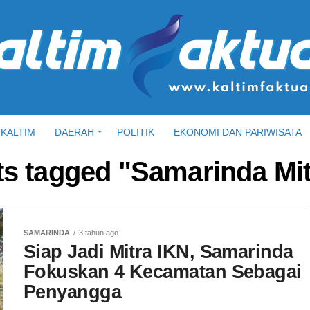
KALTIM
DAERAH
POLITIK
EKONOMI DAN PARIWISATA
ts tagged "Samarinda Mi
SAMARINDA
3 tahun ago
Siap Jadi Mitra IKN, Samarinda
Fokuskan 4 Kecamatan Sebagai
Penyangga