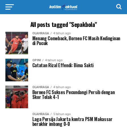
All posts tagged "Sepakbola"
OLAHRAGA
4 tahun ago
Menang Comeback, Borneo FC Masih Kedinginan
di Pucuk
OPINI
4 tahun ago
Catatan Rizal Effendi: Bima Sakti
OLAHRAGA
4 tahun ago
Borneo FC Sukses Pecundangi Persib dengan
Skor Telak 4-1
OLAHRAGA
5 tahun ago
Laga Persija Jakarta kontra PSM Makassar
berakhir imbang 0-0