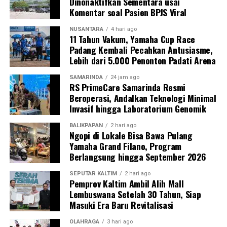
Dinonaktifkan Sementara usai
Komentar soal Pasien BPJS Viral
NUSANTARA
4 hari ago
11 Tahun Vakum, Yamaha Cup Race
Padang Kembali Pecahkan Antusiasme,
Lebih dari 5.000 Penonton Padati Arena
SAMARINDA
24 jam ago
RS PrimeCare Samarinda Resmi
Beroperasi, Andalkan Teknologi Minimal
Invasif hingga Laboratorium Genomik
BALIKPAPAN
2 hari ago
Ngopi di Lokale Bisa Bawa Pulang
Yamaha Grand Filano, Program
Berlangsung hingga September 2026
SEPUTAR KALTIM
2 hari ago
Pemprov Kaltim Ambil Alih Mall
Lembuswana Setelah 30 Tahun, Siap
Masuki Era Baru Revitalisasi
OLAHRAGA
3 hari ago